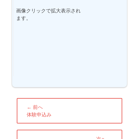
画像クリックで拡大表示され
ます。
投
← 前へ
稿
前
体験申込み
ナ
の
ビ
投
ゲ
稿:
次へ →