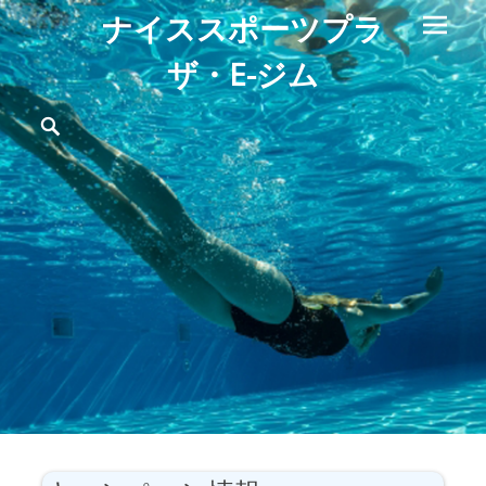
ナイススポーツプラ
ザ・E-ジム
メ
検
索
イ
ン
メ
ニ
ュ
ー