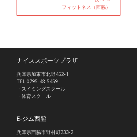
ー
次
フィットネス（西脇）
シ
の
ョ
投
ン
稿:
ナイススポーツプラザ
兵庫県加東市北野452-1
TEL 0795-48-5459
・スイミングスクール
・体育スクール
E-ジム西脇
兵庫県西脇市野村町233-2