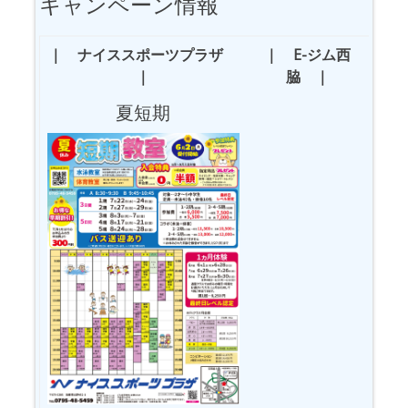
キャンペーン情報
｜ ナイススポーツプラザ
｜ E-ジム西
｜
脇 ｜
夏短期