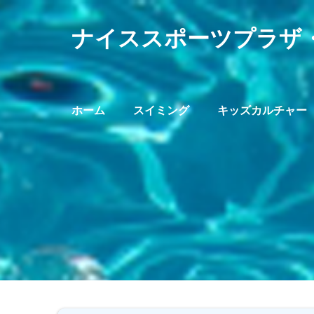
ナイススポーツプラザ・
メ
イ
ホーム
スイミング
キッズカルチャー
ン
メ
ニ
ュ
ー