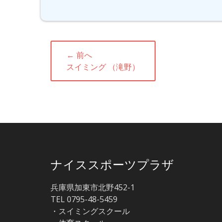
投
← 前へ
稿
前
スイミング （滝野）
ナ
の
投
ビ
稿:
ゲ
ー
シ
ョ
ナイススポーツプラザ
ン
兵庫県加東市北野452-1
TEL 0795-48-5459
・スイミングスクール