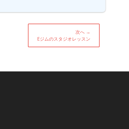
次へ →
次
Eジムのスタジオレッスン
の
投
稿: