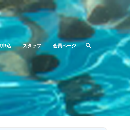
検
験申込
スタッフ
会員ページ
索